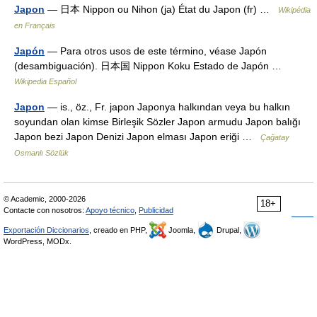
Japon
— 日本 Nippon ou Nihon (ja) État du Japon (fr) …
Wikipédia
en Français
Japón
— Para otros usos de este término, véase Japón
(desambiguación). 日本国 Nippon Koku Estado de Japón …
Wikipedia Español
Japon
— is., öz., Fr. japon Japonya halkından veya bu halkın
soyundan olan kimse Birleşik Sözler Japon armudu Japon balığı
Japon bezi Japon Denizi Japon elması Japon eriği …
Çağatay
Osmanlı Sözlük
© Academic, 2000-2026
18+
Contacte con nosotros:
Apoyo técnico
,
Publicidad
Exportación Diccionarios
, creado en PHP,
Joomla,
Drupal,
WordPress, MODx.