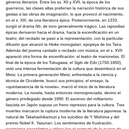
géneros literarios. Entre los ss. XII y XVII, la época de los
guerreros, las clases altas preferían la narración histórica de sus
gestas a las obras de imaginación, lo que provocó el nacimiento,
en el s. XIII, de una literatura épica. Posteriormente, en 1333,
surgió el drama
Nō
, de tono generalmente trágico. Las rapsodias
épicas derivaron hacia el drama, hacia la escenificación en un
teatro; del recitado se pasó a la representación, con la particular
difusión que alcanzó la
Heike monogatari
, epopeya de los Taira.
Además del poema cantado o recitado con música, en el s. XVII
apareció otra forma de escenificación: el teatro de marionetas. El
final de la época de los Tokugawa, el
Siglo de Edo
(1750-1850),
vivió una intensa fermentación de la cultura que desembocó en el
Meisi. La primera generación Meisi, enfrentada a la ciencia y
técnica de Occidente, buscó sus principios; el ensayo, la
«quintaesencia de la novela», marcó el inicio de la literatura
moderna. La novela, hasta entonces menospreciada, devino el
género privilegiado desde 1890. El ascenso del militarismo
fascista en Japón supuso un freno represivo para la cultura. Tres
muertes marcaron la ruptura moderna de la literatura japonesa: la
natural de Takahashikamuzi y los suicidios de Y. Mishima y del
premio Nobel K. Yasunari. Los sentimientos de frustración,