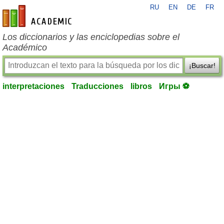
RU
EN
DE
FR
es-academic.com
Los diccionarios y las enciclopedias sobre el
Académico
¡Buscar!
interpretaciones
Traducciones
libros
Игры ⚽