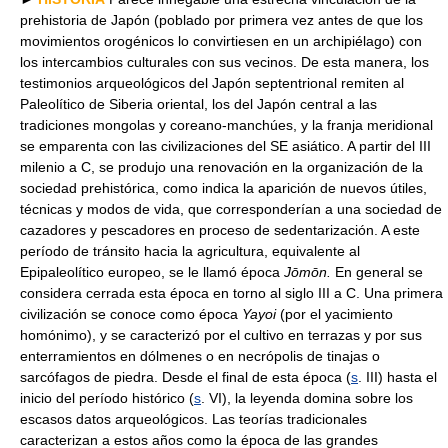
prehistoria de Japón (poblado por primera vez antes de que los
movimientos orogénicos lo convirtiesen en un archipiélago) con
los intercambios culturales con sus vecinos. De esta manera, los
testimonios arqueológicos del Japón septentrional remiten al
Paleolítico de Siberia oriental, los del Japón central a las
tradiciones mongolas y coreano-manchúes, y la franja meridional
se emparenta con las civilizaciones del SE asiático. A partir del III
milenio a C, se produjo una renovación en la organización de la
sociedad prehistórica, como indica la aparición de nuevos útiles,
técnicas y modos de vida, que corresponderían a una sociedad de
cazadores y pescadores en proceso de sedentarización. A este
período de tránsito hacia la agricultura, equivalente al
Epipaleolítico europeo, se le llamó época
Jōmōn.
En general se
considera cerrada esta época en torno al siglo III a C. Una primera
civilización se conoce como época
Yayoi
(por el yacimiento
homónimo), y se caracterizó por el cultivo en terrazas y por sus
enterramientos en dólmenes o en necrópolis de tinajas o
sarcófagos de piedra. Desde el final de esta época (
s
. III) hasta el
inicio del período histórico (
s
. VI), la leyenda domina sobre los
escasos datos arqueológicos. Las teorías tradicionales
caracterizan a estos años como la época de las grandes