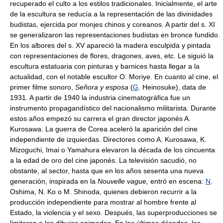
recuperado el culto a los estilos tradicionales. Inicialmente, el arte
de la escultura se reducía a la representación de las divinidades
budistas, ejercida por monjes chinos y coreanos. A partir del s. XI
se generalizaron las representaciones budistas en bronce fundido.
En los albores del s. XV apareció la madera esculpida y pintada
con representaciones de flores, dragones, aves, etc. Le siguió la
escultura estatuaria con pinturas y barnices hasta llegar a la
actualidad, con el notable escultor O. Moriye. En cuanto al cine, el
primer filme sonoro,
Señora y esposa
(
G
. Heinosuke), data de
1931. A partir de 1940 la industria cinematográfica fue un
instrumento propagandístico del nacionalismo militarista. Durante
estos años empezó su carrera el gran director japonés A.
Kurosawa. La guerra de Corea aceleró la aparición del cine
independiente de izquierdas. Directores como A. Kurosawa, K.
Mizoguchi, Imai o Yamahura elevaron la década de los cincuenta
a la edad de oro del cine japonés. La televisión sacudió, no
obstante, al sector, hasta que en los años sesenta una nueva
generación, inspirada en la
Nouvelle vague,
entró en escena:
N
.
Oshima, N. Ko o M. Shinoda, quienes debieron recurrir a la
producción independiente para mostrar al hombre frente al
Estado, la violencia y el sexo. Después, las superproducciones se