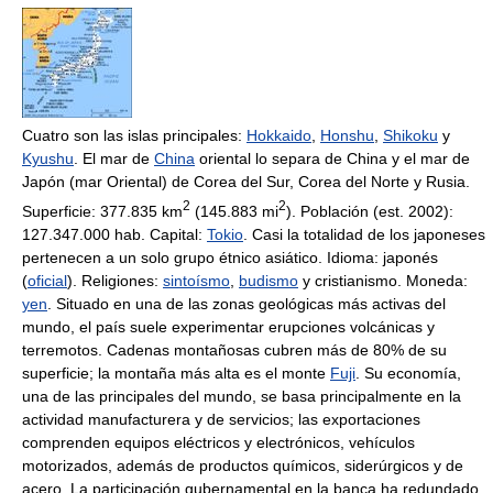
Cuatro son las islas principales:
Hokkaido
,
Honshu
,
Shikoku
y
Kyushu
. El mar de
China
oriental lo separa de China y el mar de
Japón (mar Oriental) de Corea del Sur, Corea del Norte y Rusia.
2
2
Superficie: 377.835 km
(145.883 mi
). Población (est. 2002):
127.347.000 hab. Capital:
Tokio
. Casi la totalidad de los japoneses
pertenecen a un solo grupo étnico asiático. Idioma: japonés
(
oficial
). Religiones:
sintoísmo
,
budismo
y cristianismo. Moneda:
yen
. Situado en una de las zonas geológicas más activas del
mundo, el país suele experimentar erupciones volcánicas y
terremotos. Cadenas montañosas cubren más de 80% de su
superficie; la montaña más alta es el monte
Fuji
. Su economía,
una de las principales del mundo, se basa principalmente en la
actividad manufacturera y de servicios; las exportaciones
comprenden equipos eléctricos y electrónicos, vehículos
motorizados, además de productos químicos, siderúrgicos y de
acero. La participación gubernamental en la banca ha redundado