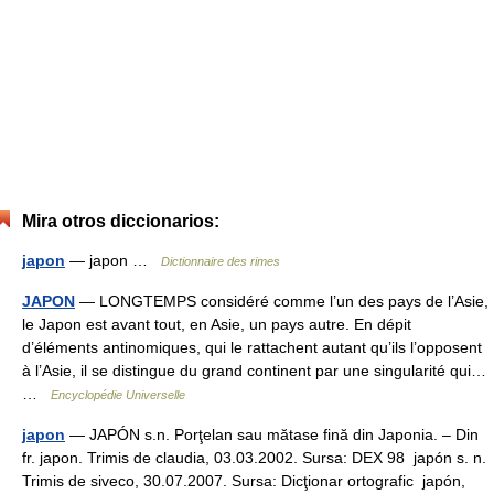
Mira otros diccionarios:
japon
— japon …
Dictionnaire des rimes
JAPON
— LONGTEMPS considéré comme l’un des pays de l’Asie,
le Japon est avant tout, en Asie, un pays autre. En dépit
d’éléments antinomiques, qui le rattachent autant qu’ils l’opposent
à l’Asie, il se distingue du grand continent par une singularité qui…
…
Encyclopédie Universelle
japon
— JAPÓN s.n. Porţelan sau mătase fină din Japonia. – Din
fr. japon. Trimis de claudia, 03.03.2002. Sursa: DEX 98 japón s. n.
Trimis de siveco, 30.07.2007. Sursa: Dicţionar ortografic japón,