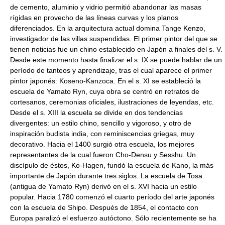
de cemento, aluminio y vidrio permitió abandonar las masas
rígidas en provecho de las líneas curvas y los planos
diferenciados. En la arquitectura actual domina Tange Kenzo,
investigador de las villas suspendidas. El primer pintor del que se
tienen noticias fue un chino establecido en Japón a finales del s. V.
Desde este momento hasta finalizar el s. IX se puede hablar de un
período de tanteos y aprendizaje, tras el cual aparece el primer
pintor japonés: Koseno-Kanzoca. En el s. XI se estableció la
escuela de Yamato Ryn, cuya obra se centró en retratos de
cortesanos, ceremonias oficiales, ilustraciones de leyendas, etc.
Desde el s. XIII la escuela se divide en dos tendencias
divergentes: un estilo chino, sencillo y vigoroso, y otro de
inspiración budista india, con reminiscencias griegas, muy
decorativo. Hacia el 1400 surgió otra escuela, los mejores
representantes de la cual fueron Cho-Densu y Sesshu. Un
discípulo de éstos, Ko-Hagen, fundó la escuela de Kano, la más
importante de Japón durante tres siglos. La escuela de Tosa
(antigua de Yamato Ryn) derivó en el s. XVI hacia un estilo
popular. Hacia 1780 comenzó el cuarto período del arte japonés
con la escuela de Shipo. Después de 1854, el contacto con
Europa paralizó el esfuerzo autóctono. Sólo recientemente se ha