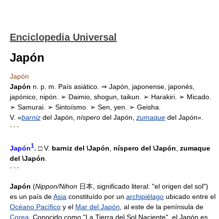
Enciclopedia Universal
Japón
Japón
Japón
n. p. m. País asiático. ⇒ Japón, japonense, japonés,
japónico, nipón. ➢ Daimio, shogun, taikun. ➢ Harakiri. ➢ Micado.
➢ Samurai. ➢ Sintoísmo. ➢ Sen, yen. ➢ Geisha.
V. «
barniz
del Japón,
níspero
del Japón,
zumaque
del Japón».
* * *
1
Japón
.
□ V.
barniz del
\Japón
,
níspero del
\Japón
,
zumaque
del
\Japón
.
* * *
Japón
(
Nippon/Nihon
日本, significado literal: "el origen del sol")
es un país de
Asia
constituído por un
archipiélago
ubicado entre el
Océano Pacífico
y el
Mar del Japón
, al este de la península de
Corea
. Conocido como "La Tierra del Sol Naciente", el Japón es