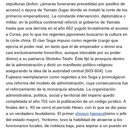
sepulturas (
kofun
:
c
ámaras funerarias precedidas por pasillos de
acceso) o época de Yamato (lugar donde se instaló la corte de los
primeros emperadores). La constante intervención, diplomática o
militar, en la política continental reforzó al gobierno de Yamato
hasta que una derrota en el año 662 yuguló brutalmente el acceso
a Corea, por lo que los regentes japoneses buscaron la cultura en
la corte china. El clan Soga impuso como regente (cargo que
ejercía el poder real, en tanto que el de emperador o
tenno
era
casi exclusivamente honorífico, aunque intocable por su poder
divino) a su patriarca Shotoku-Taishi. Éste fijó la jerarquía dentro
de la administración y dictó un manifiesto político-religioso
asegurando la idea de la autoridad central (603-604). Los
Fujiwara reemplazaron como regentes a los Soga y promulgaron
una reforma del modelo de administración, cuya consecuencia fue
el reforzamiento de la monarquía absoluta. La organización
administrativa, política, social y territorial del imperio quedó
completada el año 701 con la publicación de un código jurídico. A
finales del s. XII se cerró el período Heian, con lo que se dio paso
a un verdadero feudalismo. El primer
shogun
(
general
ísimo o jefe
del estado mayor), Yoritomo, tuvo la habilidad de atraerse a los
funcionarios locales, de nobleza baja, para aspirar a un puesto en