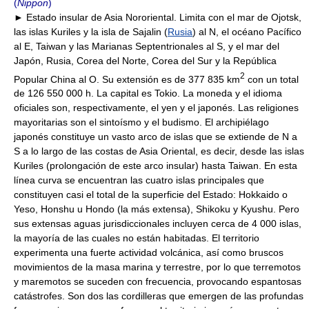
(
Nippon
)
► Estado insular de Asia Nororiental. Limita con el mar de Ojotsk,
las islas Kuriles y la isla de Sajalin (
Rusia
) al N, el océano Pacífico
al E, Taiwan y las Marianas Septentrionales al S, y el mar del
Japón, Rusia, Corea del Norte, Corea del Sur y la República
2
Popular China al O. Su extensión es de 377 835 km
con un total
de 126 550 000 h. La capital es Tokio. La moneda y el idioma
oficiales son, respectivamente, el yen y el japonés. Las religiones
mayoritarias son el sintoísmo y el budismo. El archipiélago
japonés constituye un vasto arco de islas que se extiende de N a
S a lo largo de las costas de Asia Oriental, es decir, desde las islas
Kuriles (prolongación de este arco insular) hasta Taiwan. En esta
línea curva se encuentran las cuatro islas principales que
constituyen casi el total de la superficie del Estado: Hokkaido o
Yeso, Honshu u Hondo (la más extensa), Shikoku y Kyushu. Pero
sus extensas aguas jurisdiccionales incluyen cerca de 4 000 islas,
la mayoría de las cuales no están habitadas. El territorio
experimenta una fuerte actividad volcánica, así como bruscos
movimientos de la masa marina y terrestre, por lo que terremotos
y maremotos se suceden con frecuencia, provocando espantosas
catástrofes. Son dos las cordilleras que emergen de las profundas