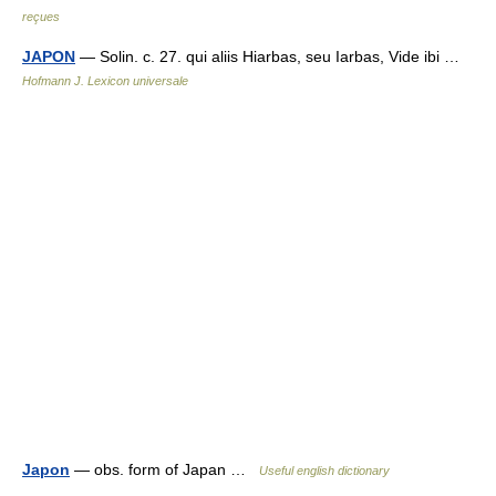
reçues
JAPON
— Solin. c. 27. qui aliis Hiarbas, seu Iarbas, Vide ibi …
Hofmann J. Lexicon universale
Japon
— obs. form of Japan …
Useful english dictionary