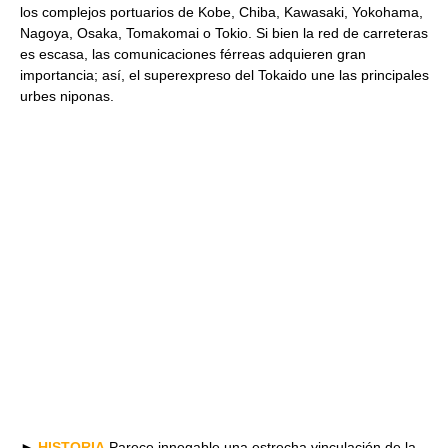
los complejos portuarios de Kobe, Chiba, Kawasaki, Yokohama,
Nagoya, Osaka, Tomakomai o Tokio. Si bien la red de carreteras
es escasa, las comunicaciones férreas adquieren gran
importancia; así, el superexpreso del Tokaido une las principales
urbes niponas.
►
HISTORIA
Parece innegable una estrecha vinculación de la