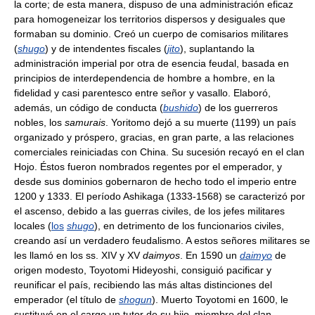
la corte; de esta manera, dispuso de una administración eficaz
para homogeneizar los territorios dispersos y desiguales que
formaban su dominio. Creó un cuerpo de comisarios militares
(
shugo
) y de intendentes fiscales (
jito
), suplantando la
administración imperial por otra de esencia feudal, basada en
principios de interdependencia de hombre a hombre, en la
fidelidad y casi parentesco entre señor y vasallo. Elaboró,
además, un código de conducta (
bushido
) de los guerreros
nobles, los
samurais
. Yoritomo dejó a su muerte (1199) un país
organizado y próspero, gracias, en gran parte, a las relaciones
comerciales reiniciadas con China. Su sucesión recayó en el clan
Hojo. Éstos fueron nombrados regentes por el emperador, y
desde sus dominios gobernaron de hecho todo el imperio entre
1200 y 1333. El período Ashikaga (1333-1568) se caracterizó por
el ascenso, debido a las guerras civiles, de los jefes militares
locales (
los
shugo
), en detrimento de los funcionarios civiles,
creando así un verdadero feudalismo. A estos señores militares se
les llamó en los ss. XIV y XV
daimyos
. En 1590 un
daimyo
de
origen modesto, Toyotomi Hideyoshi, consiguió pacificar y
reunificar el país, recibiendo las más altas distinciones del
emperador (el título de
shogun
). Muerto Toyotomi en 1600, le
sustituyó en el cargo un tutor de su hijo, miembro del clan