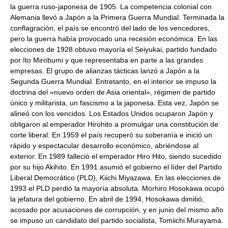
la guerra ruso-japonesa de 1905. La competencia colonial con
Alemania llevó a Japón a la Primera Guerra Mundial. Terminada la
conflagración, el país se encontró del lado de los vencedores,
pero la guerra había provocado una recesión económica. En las
elecciones de 1928 obtuvo mayoría el Seiyukai, partido fundado
por Ito Mirobumi y que representaba en parte a las grandes
empresas. El grupo de alianzas tácticas lanzó a Japón a la
Segunda Guerra Mundial. Entretanto, en el interior se impuso la
doctrina del «nuevo orden de Asia oriental», régimen de partido
único y militarista, un fascismo a la japonesa. Esta vez, Japón se
alineó con los vencidos. Los Estados Unidos ocuparon Japón y
obligaron al emperador Hirohito a promulgar una constitución de
corte liberal. En 1959 el país recuperó su soberanía e inició un
rápido y espectacular desarrollo económico, abriéndose al
exterior. En 1989 falleció el emperador Hiro Hito, siendo sucedido
por su hijo Akihito. En 1991 asumió el gobierno el líder del Partido
Liberal Democrático (PLD), Kiichi Miyazawa. En las elecciones de
1993 el PLD perdió la mayoría absoluta. Morhiro Hosokawa ocupó
la jefatura del gobierno. En abril de 1994, Hosokawa dimitió,
acosado por acusaciones de corrupción, y en junio del mismo año
se impuso un candidato del partido socialista, Tomiichi Murayama.