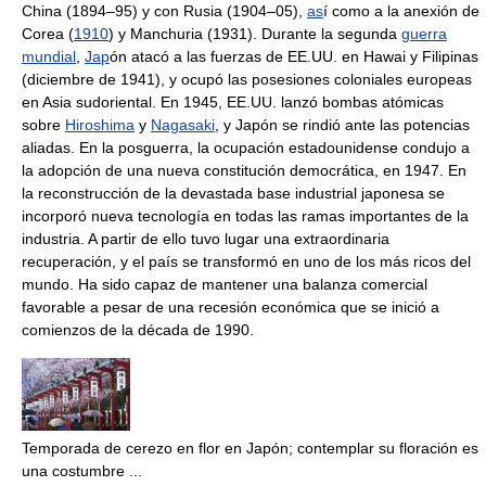
China (1894–95) y con Rusia (1904–05),
as
í como a la anexión de
Corea (
1910
) y Manchuria (1931). Durante la segunda
guerra
mundial
,
Jap
ón atacó a las fuerzas de EE.UU. en Hawai y Filipinas
(diciembre de 1941), y ocupó las posesiones coloniales europeas
en Asia sudoriental. En 1945, EE.UU. lanzó bombas atómicas
sobre
Hiroshima
y
Nagasaki
, y Japón se rindió ante las potencias
aliadas. En la posguerra, la ocupación estadounidense condujo a
la adopción de una nueva constitución democrática, en 1947. En
la reconstrucción de la devastada base industrial japonesa se
incorporó nueva tecnología en todas las ramas importantes de la
industria. A partir de ello tuvo lugar una extraordinaria
recuperación, y el país se transformó en uno de los más ricos del
mundo. Ha sido capaz de mantener una balanza comercial
favorable a pesar de una recesión económica que se inició a
comienzos de la década de 1990.
Temporada de cerezo en flor en Japón; contemplar su floración es
una costumbre ...