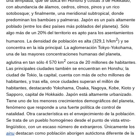
una templada, que se ubica en Honshu y costas S de Hokkaido,
con abundancia de álamos, cedros, olmos, pinos y un rico
sotobosque; y finalmente, una meridional subtropical, donde
predominan los bambúes y palmeras. Japón es un país altamente
poblado (entre los diez países más poblados del planeta). Sólo
algo más de un 20% del territorio es apto para los asentamientos
2
humanos. La densidad de población es alta (329,1 h/km
) y se
concentra en la isla principal. La aglomeración Tokyo-Yokohama,
una de las mayores concentraciones humanas del planeta,
2
aglutina en tan sólo 4 570 km
cerca de 20 millones de habitantes.
Las principales ciudades también se encuentran en Honshu; la
ciudad de Tokio, la capital, cuenta con más de ocho millones de
habitantes, y tras ella, once ciudades superan el millón de
habitantes, destacando Yokohama, Osaka, Nagoya, Kobe, Kioto y
Sapporo, capital de Hokkaido. Japón está altamente urbanizado.
Tiene uno de los menores crecimientos demográficos del planeta,
fenómeno que responde a una fuerte política de control de
natalidad. Otra característica es el envejecimiento de la población.
Se trata de un pueblo homogéneo desde el punto de vista etno-
lingüístico, con un escaso número de extranjeros. Únicamente los
ainu
destacan como población aborigen autóctona diferente de la