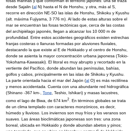
fosas marinas y que conforman el territorio japonés: una se traza
desde Sajalin (
al
N) hasta el N de Honshu, y otra, más al S,
recorre en dirección NE-SO las islas de Honshu, Shikoku y Kyushu
(alt. máxima Fujiyama, 3 776 m). Al lado de estas alturas sobre el
mar se encuentran las fosas tectónicas que, cerca de las costas
del archipiélago japonés, llegan a alcanzar los 10 000 m de
profundidad. Entre estos accidentes geográficos existen estrechas
franjas costeras o llanuras formadas por aluviones fluviales,
destacando la que existe al E de Hokkaido y el centro de Honshu,
donde se asienta la mayor concentración urbana japonesa (Tokio-
Yokohama-Kawasaki). El litoral es muy abrupto y recortado en la
vertiente del Pacífico, donde abundan las penínsulas, bahías,
golfos y cabos, principalmente en las islas de Shikoku y Kyushu.
La parte orientada hacia el mar del Japón (
al
O) es más rectilínea
y menos accidentada. Cuenta con una abundante red hidrográfica
(Shinano -367 km-,
Tone
, Teshio, Ishikari) y masas lacustres,
2
como el lago de Biwa, de 674 km
. En términos globales se trata
de un clima templado con caracteres monzónicos, es decir,
húmedo y lluvioso. Los inviernos son muy fríos y los veranos son
suaves. Las áreas bioclimáticas japonesas son tres: una zona
boreal, ubicada en Hokkaido y donde abundan abetos y pinos;