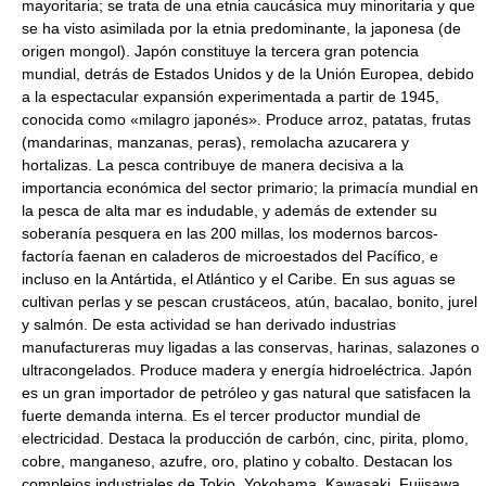
mayoritaria; se trata de una etnia caucásica muy minoritaria y que
se ha visto asimilada por la etnia predominante, la japonesa (de
origen mongol). Japón constituye la tercera gran potencia
mundial, detrás de Estados Unidos y de la Unión Europea, debido
a la espectacular expansión experimentada a partir de 1945,
conocida como «milagro japonés». Produce arroz, patatas, frutas
(mandarinas, manzanas, peras), remolacha azucarera y
hortalizas. La pesca contribuye de manera decisiva a la
importancia económica del sector primario; la primacía mundial en
la pesca de alta mar es indudable, y además de extender su
soberanía pesquera en las 200 millas, los modernos barcos-
factoría faenan en caladeros de microestados del Pacífico, e
incluso en la Antártida, el Atlántico y el Caribe. En sus aguas se
cultivan perlas y se pescan crustáceos, atún, bacalao, bonito, jurel
y salmón. De esta actividad se han derivado industrias
manufactureras muy ligadas a las conservas, harinas, salazones o
ultracongelados. Produce madera y energía hidroeléctrica. Japón
es un gran importador de petróleo y gas natural que satisfacen la
fuerte demanda interna. Es el tercer productor mundial de
electricidad. Destaca la producción de carbón, cinc, pirita, plomo,
cobre, manganeso, azufre, oro, platino y cobalto. Destacan los
complejos industriales de Tokio, Yokohama, Kawasaki, Fujisawa,