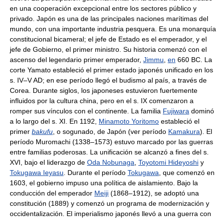
en una cooperación excepcional entre los sectores público y
privado. Japón es una de las principales naciones marítimas del
mundo, con una importante industria pesquera. Es una monarquía
constitucional bicameral; el jefe de Estado es el emperador, y el
jefe de Gobierno, el primer ministro. Su historia comenzó con el
ascenso del legendario primer emperador,
Jimmu
,
en
660 BC. La
corte Yamato estableció el primer estado japonés unificado en los
s. IV–V AD; en ese período llegó el budismo al país, a través de
Corea. Durante siglos, los japoneses estuvieron fuertemente
influidos por la cultura china, pero en el s. IX comenzaron a
romper sus vínculos con el continente. La familia
Fujiwara
dominó
a lo largo del s. XI. En 1192,
Minamoto Yoritomo
estableció el
primer
bakufu
, o sogunado, de Japón (ver período
Kamakura
). El
período Muromachi (1338–1573) estuvo marcado por las guerras
entre familias poderosas. La unificación se alcanzó a fines del s.
XVI, bajo el liderazgo de
Oda Nobunaga
,
Toyotomi Hideyoshi
y
Tokugawa Ieyasu
. Durante el período
Tokugawa
, que comenzó en
1603, el gobierno impuso una política de aislamiento. Bajo la
conducción del emperador
Meiji
(1868–1912), se adoptó una
constitución (1889) y comenzó un programa de modernización y
occidentalización. El imperialismo japonés llevó a una guerra con