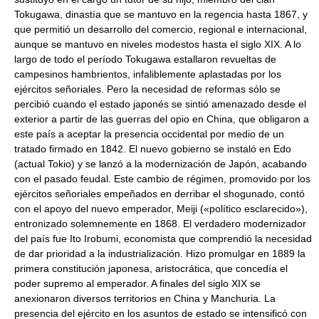
Tokugawa, dinastía que se mantuvo en la regencia hasta 1867, y
que permitió un desarrollo del comercio, regional e internacional,
aunque se mantuvo en niveles modestos hasta el siglo XIX. A lo
largo de todo el período Tokugawa estallaron revueltas de
campesinos hambrientos, infaliblemente aplastadas por los
ejércitos señoriales. Pero la necesidad de reformas sólo se
percibió cuando el estado japonés se sintió amenazado desde el
exterior a partir de las guerras del opio en China, que obligaron a
este país a aceptar la presencia occidental por medio de un
tratado firmado en 1842. El nuevo gobierno se instaló en Edo
(actual Tokio) y se lanzó a la modernización de Japón, acabando
con el pasado feudal. Este cambio de régimen, promovido por los
ejércitos señoriales empeñados en derribar el shogunado, contó
con el apoyo del nuevo emperador, Meiji («político esclarecido»),
entronizado solemnemente en 1868. El verdadero modernizador
del país fue Ito Irobumi, economista que comprendió la necesidad
de dar prioridad a la industrialización. Hizo promulgar en 1889 la
primera constitución japonesa, aristocrática, que concedía el
poder supremo al emperador. A finales del siglo XIX se
anexionaron diversos territorios en China y Manchuria. La
presencia del ejército en los asuntos de estado se intensificó con