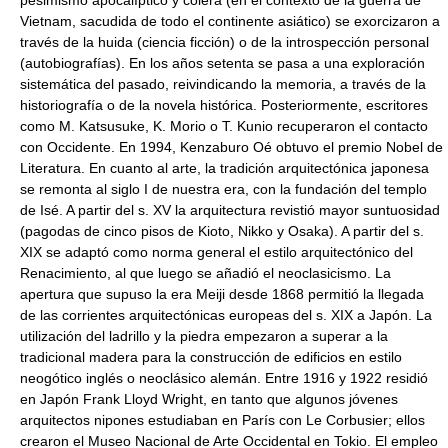
pesimismo apocalíptico y cólera (en el contexto de la guerra de
Vietnam, sacudida de todo el continente asiático) se exorcizaron a
través de la huida (ciencia ficción) o de la introspección personal
(autobiografías). En los años setenta se pasa a una exploración
sistemática del pasado, reivindicando la memoria, a través de la
historiografía o de la novela histórica. Posteriormente, escritores
como M. Katsusuke, K. Morio o T. Kunio recuperaron el contacto
con Occidente. En 1994, Kenzaburo Oé obtuvo el premio Nobel de
Literatura. En cuanto al arte, la tradición arquitectónica japonesa
se remonta al siglo I de nuestra era, con la fundación del templo
de Isé. A partir del s. XV la arquitectura revistió mayor suntuosidad
(pagodas de cinco pisos de Kioto, Nikko y Osaka). A partir del s.
XIX se adaptó como norma general el estilo arquitectónico del
Renacimiento, al que luego se añadió el neoclasicismo. La
apertura que supuso la era Meiji desde 1868 permitió la llegada
de las corrientes arquitectónicas europeas del s. XIX a Japón. La
utilización del ladrillo y la piedra empezaron a superar a la
tradicional madera para la construcción de edificios en estilo
neogótico inglés o neoclásico alemán. Entre 1916 y 1922 residió
en Japón Frank Lloyd Wright, en tanto que algunos jóvenes
arquitectos nipones estudiaban en París con Le Corbusier; ellos
crearon el Museo Nacional de Arte Occidental en Tokio. El empleo